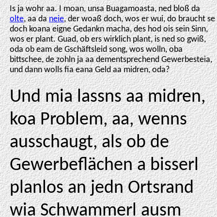
Is ja wohr aa. I moan, unsa Buagamoasta, ned bloß da
olte
, aa da
neie
, der woaß doch, wos er wui, do braucht se
doch koana eigne Gedankn macha, des hod ois sein Sinn,
wos er plant. Guad, ob ers wirklich plant, is ned so gwiß,
oda ob eam de Gschäftsleid song, wos wolln, oba
bittschee, de zohln ja aa dementsprechend Gewerbesteia,
und dann wolls fia eana Geld aa midren, oda?
Und mia lassns aa midren,
koa Problem, aa, wenns
ausschaugt, als ob de
Gewerbeflächen a bisserl
planlos an jedn Ortsrand
wia Schwammerl ausm