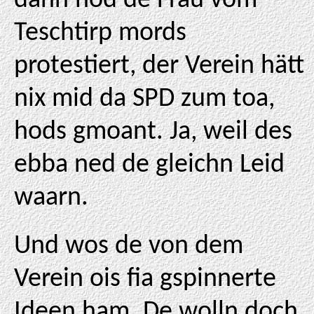
dann hod de Frau vom
Teschtirp mords
protestiert, der Verein hätt
nix mid da SPD zum toa,
hods gmoant. Ja, weil des
ebba ned de gleichn Leid
waarn.
Und wos de von dem
Verein ois fia gspinnerte
Ideen ham. De wolln doch