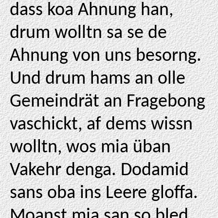
dass koa Ahnung han,
drum wolltn sa se de
Ahnung von uns besorng.
Und drum hams an olle
Gemeindrät an Fragebong
vaschickt, af dems wissn
wolltn, wos mia üban
Vakehr denga. Dodamid
sans oba ins Leere gloffa.
Moanst mia san so bled