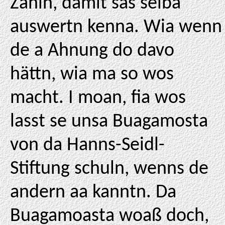
Zahln, damit sas selba
auswertn kenna. Wia wenn
de a Ahnung do davo
hättn, wia ma so wos
macht. I moan, fia wos
lasst se unsa Buagamosta
von da Hanns-Seidl-
Stiftung schuln, wenns de
andern aa kanntn. Da
Buagamoasta woaß doch,