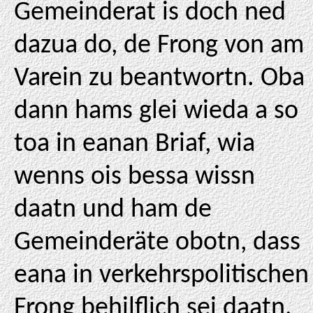
Gemeinderat is doch ned
dazua do, de Frong von am
Varein zu beantwortn. Oba
dann hams glei wieda a so
toa in eanan Briaf, wia
wenns ois bessa wissn
daatn und ham de
Gemeinderäte obotn, dass
eana in verkehrspolitischen
Frong behilflich sei daatn.